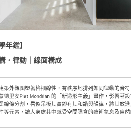
美學年鑑】
構．律動｜線面構成
建築外觀圍塑著格柵線性，有秩序地排列如同律動的音符
德里安Piet Mondrian 的「新造形主義」畫作，影響
黑線條分割，看似呆板其實卻有其和諧與韻律，將其放進
件等元素，讓人身處其中感受空間隱含的藝術氣息及自然